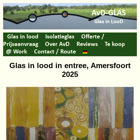
AvD-GLAS
Glas in LooD
Glas in lood
Isolatieglas
Offerte /
Prijsaanvraag
Over AvD
Reviews
Te koop
@ Work
Contact / Route
Glas in lood in entree, Amersfoort
2025