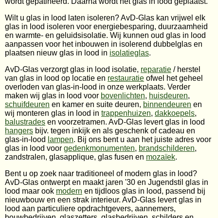
wordt gepatineerd. Daarna wordt het glas in lood geplaatst.
Wilt u glas in lood laten isoleren? AvD-Glas kan vrijwel elk
glas in lood isoleren voor energiebesparing, duurzaamheid
en warmte- en geluidsisolatie. Wij kunnen oud glas in lood
aanpassen voor het inbouwen in isolerend dubbelglas en
plaatsen nieuw glas in lood in
isolatieglas
.
AvD-Glas verzorgt glas in lood isolatie,
reparatie
/ herstel
van glas in lood op locatie en
restauratie
ofwel het geheel
overloden van glas-in-lood in onze werkplaats. Verder
maken wij glas in lood voor
bovenlichten
,
huisdeuren
,
schuifdeuren
en kamer en suite deuren,
binnendeuren
en
wij monteren glas in lood in
trappenhuizen
,
dakkoepels
,
balustrades
en voorzetramen. AvD-Glas levert glas in lood
hangers
bijv. tegen inkijk en als geschenk of cadeau en
glas-in-lood
lampen
. Bij ons bent u aan het juiste adres voor
glas in lood voor
gedenkmonumenten
,
brandschilderen
,
zandstralen, glasapplique, glas fusen en
mozaïek
.
Bent u op zoek naar traditioneel of modern glas in lood?
AvD-Glas ontwerpt en maakt jaren '30 en Jugendstil glas in
lood maar ook
modern
en tijdloos glas in lood, passend bij
nieuwbouw en een strak interieur. AvD-Glas levert glas in
lood aan particuliere opdrachtgevers, aannemers,
bouwbedrijven, glaszetters, glasbedrijven, schilders en