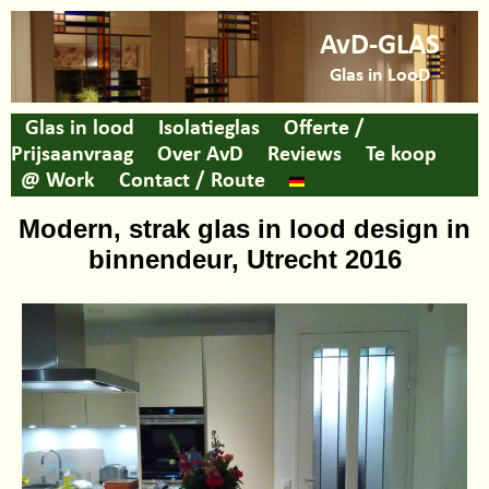
AvD-GLAS
Glas in LooD
Glas in lood
Isolatieglas
Offerte /
Prijsaanvraag
Over AvD
Reviews
Te koop
@ Work
Contact / Route
Modern, strak glas in lood design in
binnendeur, Utrecht 2016