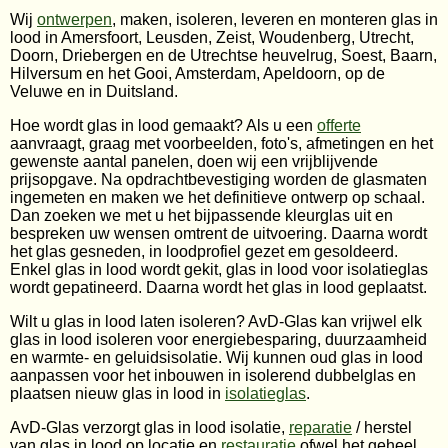
Wij
ontwerpen
, maken, isoleren, leveren en monteren glas in
lood in Amersfoort, Leusden, Zeist, Woudenberg, Utrecht,
Doorn, Driebergen en de Utrechtse heuvelrug, Soest, Baarn,
Hilversum en het Gooi, Amsterdam, Apeldoorn, op de
Veluwe en in Duitsland.
Hoe wordt glas in lood gemaakt? Als u een
offerte
aanvraagt, graag met voorbeelden, foto's, afmetingen en het
gewenste aantal panelen, doen wij een vrijblijvende
prijsopgave. Na opdrachtbevestiging worden de glasmaten
ingemeten en maken we het definitieve ontwerp op schaal.
Dan zoeken we met u het bijpassende kleurglas uit en
bespreken uw wensen omtrent de uitvoering. Daarna wordt
het glas gesneden, in loodprofiel gezet em gesoldeerd.
Enkel glas in lood wordt gekit, glas in lood voor isolatieglas
wordt gepatineerd. Daarna wordt het glas in lood geplaatst.
Wilt u glas in lood laten isoleren? AvD-Glas kan vrijwel elk
glas in lood isoleren voor energiebesparing, duurzaamheid
en warmte- en geluidsisolatie. Wij kunnen oud glas in lood
aanpassen voor het inbouwen in isolerend dubbelglas en
plaatsen nieuw glas in lood in
isolatieglas
.
AvD-Glas verzorgt glas in lood isolatie,
reparatie
/ herstel
van glas in lood op locatie en
restauratie
ofwel het geheel