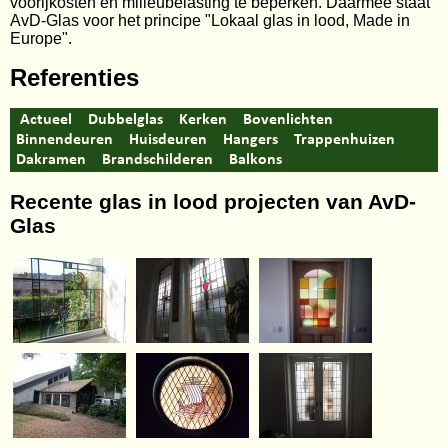
voorijkosten en milieubelasting te beperken. Daarmee staat
AvD-Glas voor het principe "Lokaal glas in lood, Made in
Europe".
Referenties
Actueel
Dubbelglas
Kerken
Bovenlichten
Binnendeuren
Huisdeuren
Hangers
Trappenhuizen
Dakramen
Brandschilderen
Balkons
Recente glas in lood projecten van AvD-
Glas