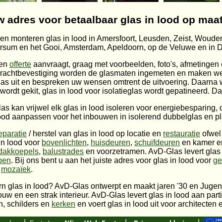
w adres voor betaalbaar glas in lood op maat
n en monteren glas in lood in Amersfoort, Leusden, Zeist, Woude
ersum en het Gooi, Amsterdam, Apeldoorn, op de Veluwe en in D
een
offerte
aanvraagt, graag met voorbeelden, foto's, afmetingen
pdrachtbevestiging worden de glasmaten ingemeten en maken we 
as uit en bespreken uw wensen omtrent de uitvoering. Daarna wo
ordt gekit, glas in lood voor isolatieglas wordt gepatineerd. Da
Glas kan vrijwel elk glas in lood isoleren voor energiebesparin
 lood aanpassen voor het inbouwen in isolerend dubbelglas en pl
eparatie
/ herstel van glas in lood op locatie en
restauratie
ofwel 
in lood voor
bovenlichten
,
huisdeuren
,
schuifdeuren
en kamer en
dakkoepels
,
balustrades
en voorzetramen. AvD-Glas levert glas
pen
. Bij ons bent u aan het juiste adres voor glas in lood voor
g
n
mozaïek
.
rn glas in lood? AvD-Glas ontwerpt en maakt jaren '30 en Jugen
ouw en een strak interieur. AvD-Glas levert glas in lood aan pa
n, schilders en
kerken
en voert glas in lood uit voor architecten