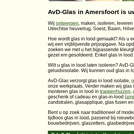
AvD-Glas in Amersfoort is u
Wij
ontwerpen
, maken, isoleren, levere
Utrechtse heuvelrug, Soest, Baarn, Hilv
Hoe wordt glas in lood gemaakt? Als u 
wij een vrijblijvende prijsopgave. Na o
zoeken we met u het bijpassende kleurgl
gezet em gesoldeerd. Enkel glas in lood w
Wilt u glas in lood laten isoleren? AvD-
geluidsisolatie. Wij kunnen oud glas in
AvD-Glas verzorgt glas in lood isolatie,
r
onze werkplaats. Verder maken wij glas 
monteren glas in lood in
trappenhuizen
,
geschenk of cadeau en glas-in-lood
lam
zandstralen, glasapplique, glas fusen e
Bent u op zoek naar traditioneel of mode
tijdloos glas in lood, passend bij nieuwb
bouwbedrijven, glaszetters, glasbedrijve