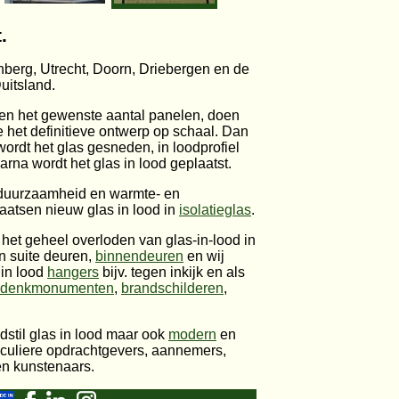
.
nberg, Utrecht, Doorn, Driebergen en de
uitsland.
 en het gewenste aantal panelen, doen
het definitieve ontwerp op schaal. Dan
rdt het glas gesneden, in loodprofiel
arna wordt het glas in lood geplaatst.
g, duurzaamheid en warmte- en
aatsen nieuw glas in lood in
isolatieglas
.
het geheel overloden van glas-in-lood in
 suite deuren,
binnendeuren
en wij
 in lood
hangers
bijv. tegen inkijk en als
edenkmonumenten
,
brandschilderen
,
dstil glas in lood maar ook
modern
en
rticuliere opdrachtgevers, aannemers,
 en kunstenaars.