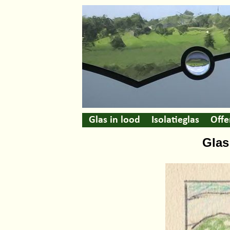
Glas in lood
Isolatieglas
Offe
Glas