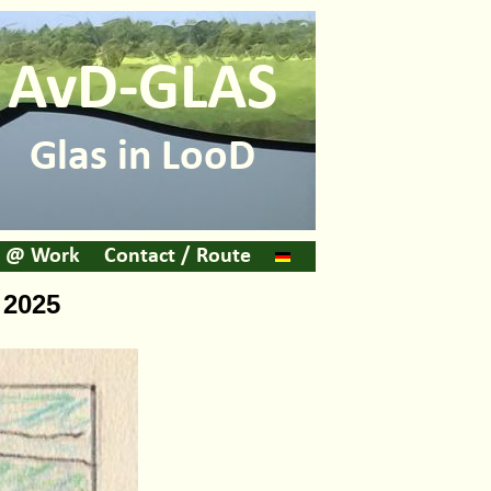
AvD-GLAS
Glas in LooD
@ Work
Contact / Route
 2025