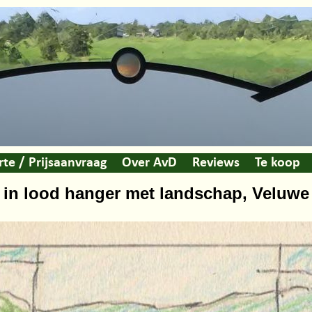
rte / Prijsaanvraag
Over AvD
Reviews
Te koop
 in lood hanger met landschap, Veluwe