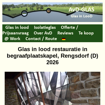
AvD-GLAS
Glas in LooD
Glas in lood
Isolatieglas
Offerte /
Prijsaanvraag
Over AvD
Reviews
Te koop
@ Work
Contact / Route
Glas in lood restauratie in
begraafplaatskapel, Rengsdorf (D)
2026