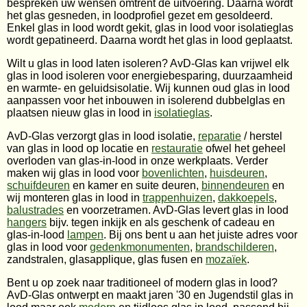
bespreken uw wensen omtrent de uitvoering. Daarna wordt
het glas gesneden, in loodprofiel gezet em gesoldeerd.
Enkel glas in lood wordt gekit, glas in lood voor isolatieglas
wordt gepatineerd. Daarna wordt het glas in lood geplaatst.
Wilt u glas in lood laten isoleren? AvD-Glas kan vrijwel elk
glas in lood isoleren voor energiebesparing, duurzaamheid
en warmte- en geluidsisolatie. Wij kunnen oud glas in lood
aanpassen voor het inbouwen in isolerend dubbelglas en
plaatsen nieuw glas in lood in
isolatieglas
.
AvD-Glas verzorgt glas in lood isolatie,
reparatie
/ herstel
van glas in lood op locatie en
restauratie
ofwel het geheel
overloden van glas-in-lood in onze werkplaats. Verder
maken wij glas in lood voor
bovenlichten
,
huisdeuren
,
schuifdeuren
en kamer en suite deuren,
binnendeuren
en
wij monteren glas in lood in
trappenhuizen
,
dakkoepels
,
balustrades
en voorzetramen. AvD-Glas levert glas in lood
hangers
bijv. tegen inkijk en als geschenk of cadeau en
glas-in-lood
lampen
. Bij ons bent u aan het juiste adres voor
glas in lood voor
gedenkmonumenten
,
brandschilderen
,
zandstralen, glasapplique, glas fusen en
mozaïek
.
Bent u op zoek naar traditioneel of modern glas in lood?
AvD-Glas ontwerpt en maakt jaren '30 en Jugendstil glas in