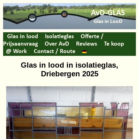
AvD-GLAS
Glas in LooD
Glas in lood
Isolatieglas
Offerte /
Prijsaanvraag
Over AvD
Reviews
Te koop
@ Work
Contact / Route
Glas in lood in isolatieglas,
Driebergen 2025