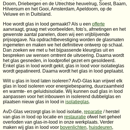
Doorn, Driebergen en de Utrechtse heuvelrug, Soest, Baarn,
Hilversum en het Gooi, Amsterdam, Apeldoorn, op de
Veluwe en in Duitsland.
Hoe wordt glas in lood gemaakt? Als u een
offerte
aanvraagt, graag met voorbeelden, foto's, afmetingen en het
gewenste aantal panelen, doen wij een vrijblijvende
prijsopgave. Na opdrachtbevestiging worden de glasmaten
ingemeten en maken we het definitieve ontwerp op schaal.
Dan zoeken we met u het bijpassende kleurglas uit en
bespreken uw wensen omtrent de uitvoering. Daarna wordt
het glas gesneden, in loodprofiel gezet em gesoldeerd.
Enkel glas in lood wordt gekit, glas in lood voor isolatieglas
wordt gepatineerd. Daarna wordt het glas in lood geplaatst.
Wilt u glas in lood laten isoleren? AvD-Glas kan vrijwel elk
glas in lood isoleren voor energiebesparing, duurzaamheid
en warmte- en geluidsisolatie. Wij kunnen oud glas in lood
aanpassen voor het inbouwen in isolerend dubbelglas en
plaatsen nieuw glas in lood in
isolatieglas
.
AvD-Glas verzorgt glas in lood isolatie,
reparatie
/ herstel
van glas in lood op locatie en
restauratie
ofwel het geheel
overloden van glas-in-lood in onze werkplaats. Verder
maken wij glas in lood voor
bovenlichten
,
huisdeuren
,