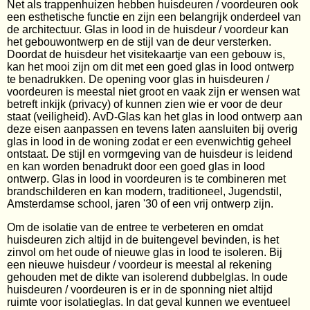
Net als trappenhuizen hebben huisdeuren / voordeuren ook
een esthetische functie en zijn een belangrijk onderdeel van
de architectuur. Glas in lood in de huisdeur / voordeur kan
het gebouwontwerp en de stijl van de deur versterken.
Doordat de huisdeur het visitekaartje van een gebouw is,
kan het mooi zijn om dit met een goed glas in lood ontwerp
te benadrukken. De opening voor glas in huisdeuren /
voordeuren is meestal niet groot en vaak zijn er wensen wat
betreft inkijk (privacy) of kunnen zien wie er voor de deur
staat (veiligheid). AvD-Glas kan het glas in lood ontwerp aan
deze eisen aanpassen en tevens laten aansluiten bij overig
glas in lood in de woning zodat er een evenwichtig geheel
ontstaat. De stijl en vormgeving van de huisdeur is leidend
en kan worden benadrukt door een goed glas in lood
ontwerp. Glas in lood in voordeuren is te combineren met
brandschilderen en kan modern, traditioneel, Jugendstil,
Amsterdamse school, jaren '30 of een vrij ontwerp zijn.
Om de isolatie van de entree te verbeteren en omdat
huisdeuren zich altijd in de buitengevel bevinden, is het
zinvol om het oude of nieuwe glas in lood te isoleren. Bij
een nieuwe huisdeur / voordeur is meestal al rekening
gehouden met de dikte van isolerend dubbelglas. In oude
huisdeuren / voordeuren is er in de sponning niet altijd
ruimte voor isolatieglas. In dat geval kunnen we eventueel