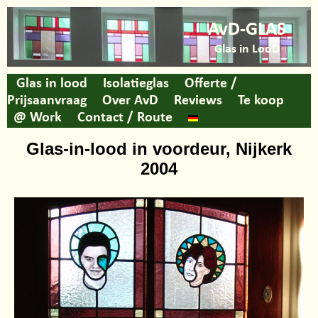
AvD-GLAS
Glas in LooD
Glas in lood
Isolatieglas
Offerte /
Prijsaanvraag
Over AvD
Reviews
Te koop
@ Work
Contact / Route
Glas-in-lood in voordeur, Nijkerk
2004