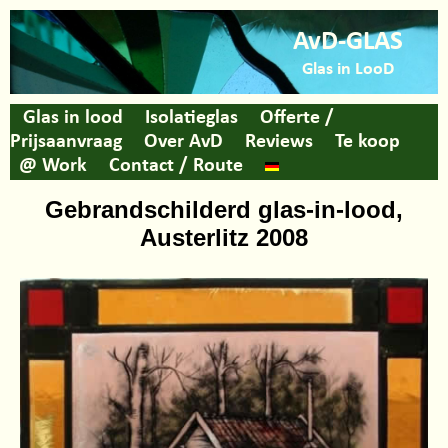
AvD-GLAS
Glas in LooD
Glas in lood
Isolatieglas
Offerte /
Prijsaanvraag
Over AvD
Reviews
Te koop
@ Work
Contact / Route
Gebrandschilderd glas-in-lood,
Austerlitz 2008