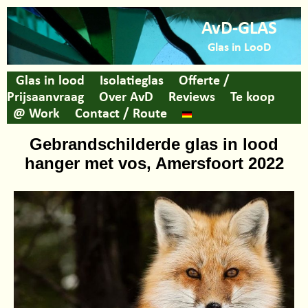
AvD-GLAS
Glas in LooD
Glas in lood
Isolatieglas
Offerte /
Prijsaanvraag
Over AvD
Reviews
Te koop
@ Work
Contact / Route
Gebrandschilderde glas in lood
hanger met vos, Amersfoort 2022