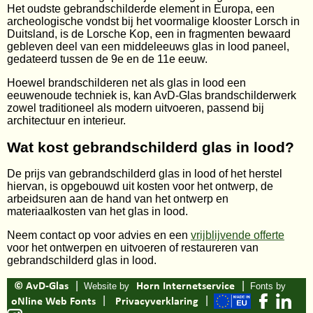
Het oudste gebrandschilderde element in Europa, een
archeologische vondst bij het voormalige klooster Lorsch in
Duitsland, is de Lorsche Kop, een in fragmenten bewaard
gebleven deel van een middeleeuws glas in lood paneel,
gedateerd tussen de 9e en de 11e eeuw.
Hoewel brandschilderen net als glas in lood een
eeuwenoude techniek is, kan AvD-Glas brandschilderwerk
zowel traditioneel als modern uitvoeren, passend bij
architectuur en interieur.
Wat kost gebrandschilderd glas in lood?
De prijs van gebrandschilderd glas in lood of het herstel
hiervan, is opgebouwd uit kosten voor het ontwerp, de
arbeidsuren aan de hand van het ontwerp en
materiaalkosten van het glas in lood.
Neem contact op voor advies en een
vrijblijvende offerte
voor het ontwerpen en uitvoeren of restaureren van
gebrandschilderd glas in lood.
|
|
© AvD-Glas
Website by
Horn Internetservice
Fonts by
|
|
oNline Web Fonts
Privacyverklaring