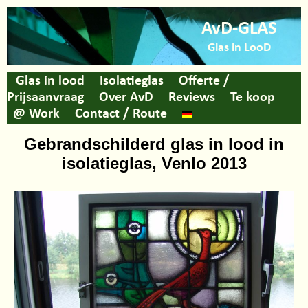
AvD-GLAS
Glas in LooD
Glas in lood
Isolatieglas
Offerte /
Prijsaanvraag
Over AvD
Reviews
Te koop
@ Work
Contact / Route
Gebrandschilderd glas in lood in
isolatieglas, Venlo 2013