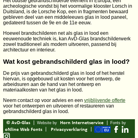
Het oudste gebrandschilderde element in Europa, een
archeologische vondst bij het voormalige klooster Lorsch in
Duitsland, is de Lorsche Kop, een in fragmenten bewaard
gebleven deel van een middeleeuws glas in lood paneel,
gedateerd tussen de 9e en de 11e eeuw.
Hoewel brandschilderen net als glas in lood een
eeuwenoude techniek is, kan AvD-Glas brandschilderwerk
zowel traditioneel als modern uitvoeren, passend bij
architectuur en interieur.
Wat kost gebrandschilderd glas in lood?
De prijs van gebrandschilderd glas in lood of het herstel
hiervan, is opgebouwd uit kosten voor het ontwerp, de
arbeidsuren aan de hand van het ontwerp en
materiaalkosten van het glas in lood.
Neem contact op voor advies en een
vrijblijvende offerte
voor het ontwerpen en uitvoeren of restaureren van
gebrandschilderd glas in lood.
|
|
© AvD-Glas
Website by
Horn Internetservice
Fonts by
|
|
oNline Web Fonts
Privacyverklaring