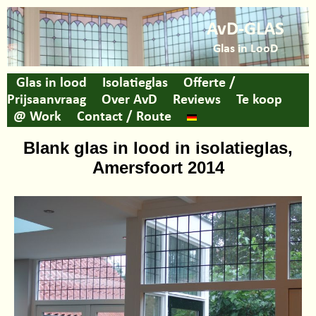
AvD-GLAS
Glas in LooD
Glas in lood
Isolatieglas
Offerte /
Prijsaanvraag
Over AvD
Reviews
Te koop
@ Work
Contact / Route
Blank glas in lood in isolatieglas,
Amersfoort 2014