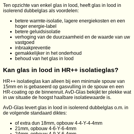
Ten opzichte van enkel glas in lood, heeft glas in lood in
isolerend dubbelglas als voordelen:
betere warmte-isolatie, lagere energiekosten en een
hoger energie-label
betere geluidsisolatie
verhoging van de duurzaamheid en de waarde van uw
vastgoed
inbraakpreventie
gemakkelijker in het onderhoud
behoud van het glas in lood
Kan glas in lood in HR++ isolatieglas?
HR++ isolatieglas kan alleen bij een minimale spouw van
15mm en is gebaseerd op gasvulling in de spouw en een
HR-coating op de binnenruit. AvD-Glas bekijkt ter plekke wat
in uw situatie de hoogst haalbare isolatiewaarde is.
AvD-Glas levert glas in lood in isolerend dubbelglas o.m. in
de volgende standaard diktes:
of extra dun 18mm, opbouw 4-4-Y-4-4mm
21mm, opbouw 4-6-Y-6-4mm
24mm, opbouw 4-9-Y-6-4mm