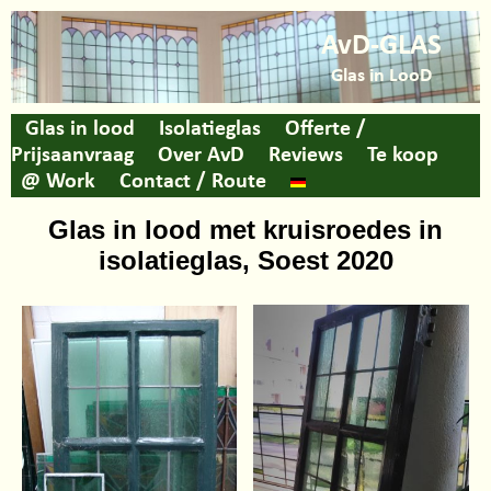
AvD-GLAS
Glas in LooD
Glas in lood
Isolatieglas
Offerte /
Prijsaanvraag
Over AvD
Reviews
Te koop
@ Work
Contact / Route
Glas in lood met kruisroedes in
isolatieglas, Soest 2020