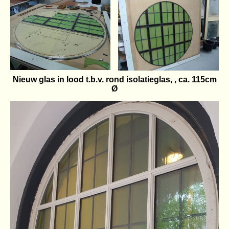
Nieuw glas in lood t.b.v. rond isolatieglas, , ca. 115cm
Ø