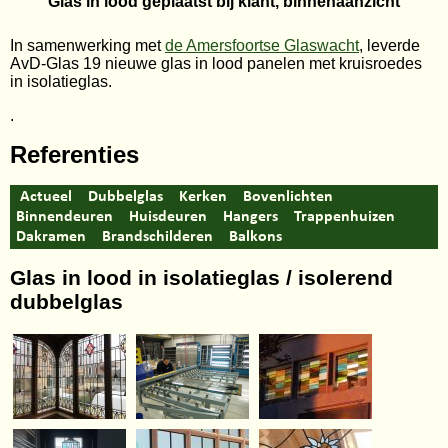
Glas in lood geplaatst bij klant, binnenaanzicht
In samenwerking met
de Amersfoortse Glaswacht
, leverde
AvD-Glas 19 nieuwe glas in lood panelen met kruisroedes
in isolatieglas.
.
Referenties
Actueel
Dubbelglas
Kerken
Bovenlichten
Binnendeuren
Huisdeuren
Hangers
Trappenhuizen
Dakramen
Brandschilderen
Balkons
Glas in lood in isolatieglas / isolerend
dubbelglas