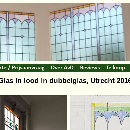
rte / Prijsaanvraag
Over AvD
Reviews
Te koop
Glas in lood in dubbelglas, Utrecht 201