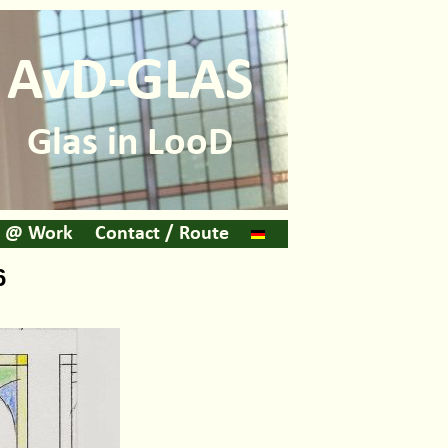
AvD-GLAS
Glas in LooD
@ Work
Contact / Route
6