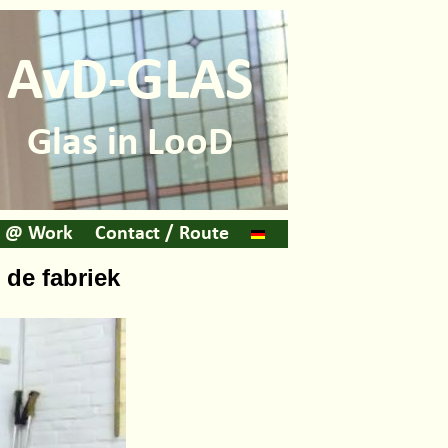
AvD-GLAS
Glas in LooD
@ Work
Contact / Route
 de fabriek