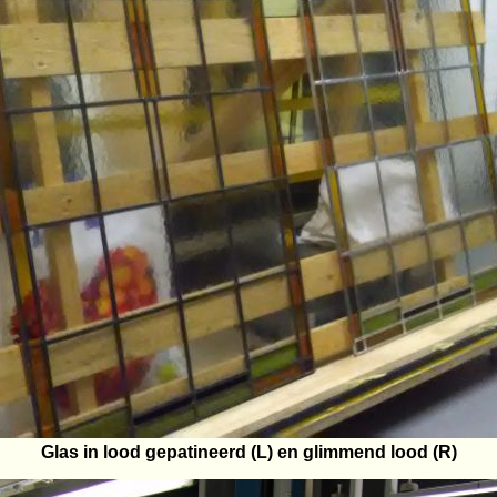
Glas in lood gepatineerd (L) en glimmend lood (R)