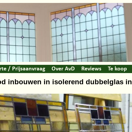
rte / Prijsaanvraag
Over AvD
Reviews
Te koop
od inbouwen in isolerend dubbelglas in