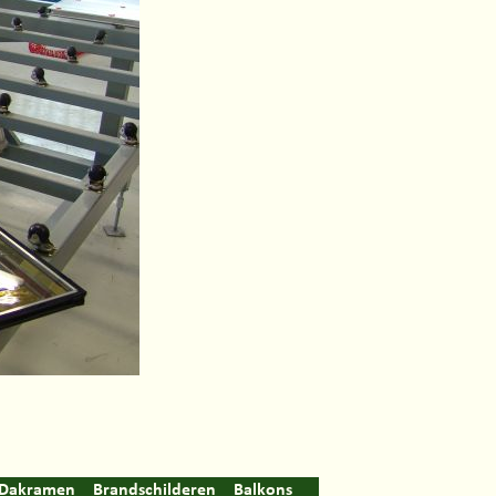
Dakramen
Brandschilderen
Balkons